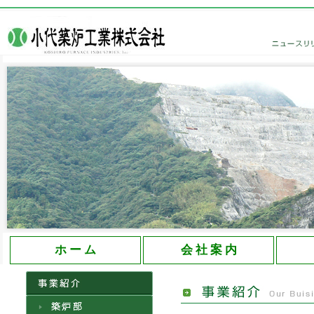
大分県の創業60年を誇る小代築炉工業株式会社
ホ ー ム
会 社 案 内