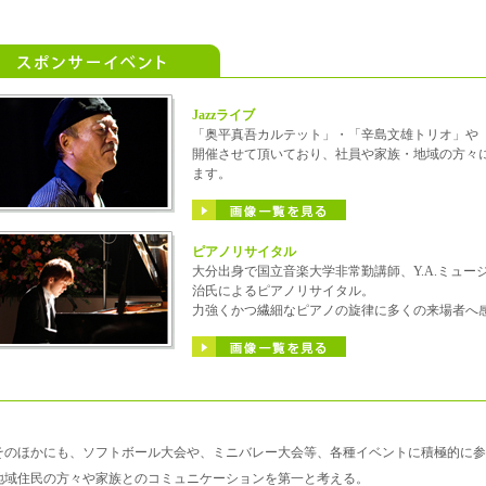
Jazzライブ
「奥平真吾カルテット」・「辛島文雄トリオ」や「
開催させて頂いており、社員や家族・地域の方々に
ます。
ピアノリサイタル
大分出身で国立音楽大学非常勤講師、Y.A.ミュ
治氏によるピアノリサイタル。
力強くかつ繊細なピアノの旋律に多くの来場者へ
そのほかにも、ソフトボール大会や、ミニバレー大会等、各種イベントに積極的に参
地域住民の方々や家族とのコミュニケーションを第一と考える。