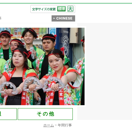
g
報
そ の 他
ホーム
> 年間行事