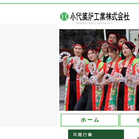
大分県の創業60年を誇る小代築炉工業株式会社
ホ ー ム