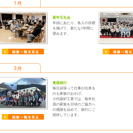
新年互礼会
年頭にあたり、各人の目標
を掲げて、新たな1年間に
望みます。
奥様旅行
毎日頑張って仕事が出来る
のも家族のおかげ。
小代築炉工業では、毎年社
員の家族を日頃のご協力へ
の感謝を込めて、旅行にご
招待しています。