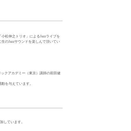
小松伸之トリオ」によるJazzライブを
生のJazzサウンドを楽しんで頂いてい
ージックアカデミー（東京）講師の前田健
感動を与えています。
加しています。