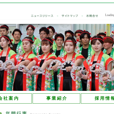
Loadin
会 社 案 内
事 業 紹 介
採 用 情 