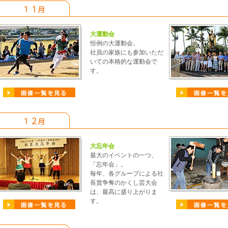
大運動会
恒例の大運動会。
社員の家族にも参加いただ
いての本格的な運動会で
す。
大忘年会
最大のイベントの一つ、
「忘年会」。
毎年、各グループによる社
長賞争奪のかくし芸大会
は、最高に盛り上がりま
す。