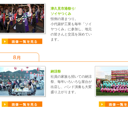
津久見市港祭り/
ソイヤつくみ
恒例の港まつり。
小代築炉工業も毎年「ソイ
ヤつくみ」に参加し、地元
の皆さんと交流を深めてい
ます。
納涼祭
社員の家族も招いての納涼
祭、毎年いろいろな屋台が
出店し、バンド演奏も大変
盛り上がります。