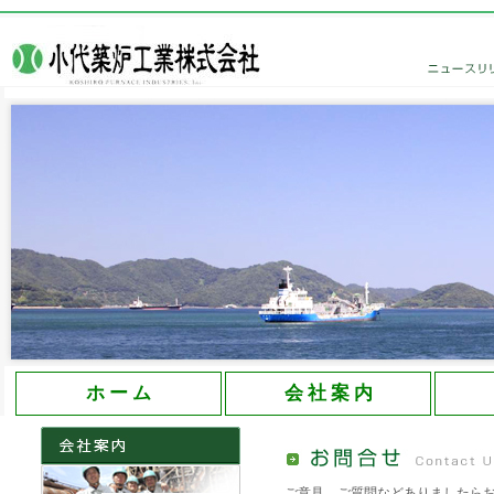
大分県の創業60年を誇る小代築炉工業株式会社
ホ ー ム
会 社 案 内
ご意見、ご質問などありましたら